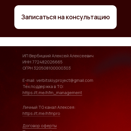
ИП Вербицкий Алексей Алексеевич
ИНН 772482026665
ОГРН 320508100000303
E-mail: verbitskiy.project@gmail.com
Тех.поддержка в TG:
https://t.me/hfm_management
Личный TG канал Алексея:
https://t.me/hfmpro
Договор оферты