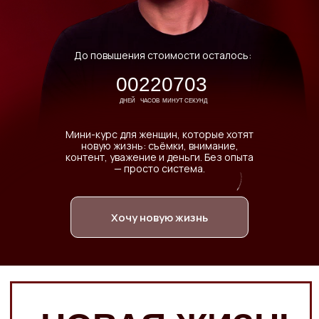
До повышения стоимости осталось:
00
22
07
01
ДНЕЙ
ЧАСОВ
МИНУТ
СЕКУНД
Мини-курс для женщин, которые хотят
НОВАЯ ЖИЗНЬ
новую жизнь: съёмки, внимание,
контент, уважение и деньги. Без опыта
— просто система.
ПРЕДСТАВЬ: ТЫ ОТКРЫВАЕШЬ
СОЦИАЛЬНЫЕ СЕТИ, А ТАМ —
ТВОИ ФОТО С
Хочу новую жизнь
ПРОФЕССИОНАЛЬНОЙ СЪЁМКИ.
ДЕСЯТКИ КОММЕНТАРИЕВ:
«КАКАЯ КРАСОТКА!», «ВЫ
ПРОСТО ОГОНЬ!», «ГДЕ ТАКИЕ
КАДРЫ?». ТЫ ПРОСЫПАЕШЬСЯ
НЕ ОТ БУДИЛЬНИКА, А ОТ