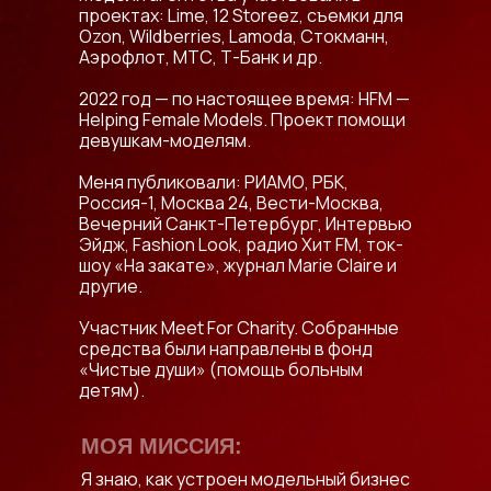
проектах: Lime, 12 Storeez, съемки для
Ozon, Wildberries, Lamoda, Стокманн,
Аэрофлот, МТС, Т-Банк и др.
2022 год — по настоящее время: HFM —
Helping Female Models. Проект помощи
девушкам-моделям.
Меня публиковали: РИАМО, РБК,
Россия-1, Москва 24, Вести-Москва,
Вечерний Санкт-Петербург, Интервью
Эйдж, Fashion Look, радио Хит FM, ток-
шоу «На закате», журнал Marie Claire и
другие.
Участник Meet For Charity. Собранные
средства были направлены в фонд
«Чистые души» (помощь больным
детям).
МОЯ МИССИЯ:
Я знаю, как устроен модельный бизнес