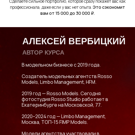
Сделаете сильное портфолио, которое сразу покажет вас как
профессионала, даже если у вас нет опыта.
Это сэкономит
вам от 15 000 до 30 000 ₽.
АЛЕКСЕЙ ВЕРБИЦКИЙ
АВТОР КУРСА
В модельном бизнесе с 2019 года.
Создатель модельных агентств Rosso
Models, Limbo Management, HFM.
2019 год — Rosso Models. Сегодня
фотостудия Rosso Studio работает в
Екатеринбурге на Московской, 77.
2020–2024 год — Limbo Management,
Москва, ТОП-15 FIMP Models.
Модели агентства участвовали в